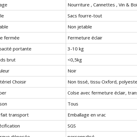
age
Nourriture , Cannettes , Vin & B
le
Sacs fourre-tout
able
Non jetable
ie fermée
Fermeture éclair
pacité portante
3-10 kg
ids brut
<0,5kg
uleur
Noir
ériel Choisir
Non tissé, tissu Oxford, polyeste
per
Colse avec fermeture éclair, tra
ison
Tous
fait transport
Emballage en vrac
cification
SGS
rque déposée
personnalisé