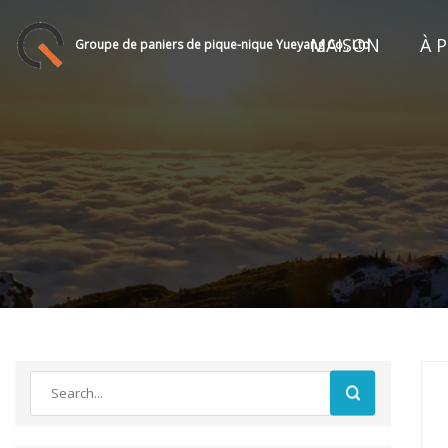
MAISON
À 
Groupe de paniers de pique-nique Yueyang Co., Ltd