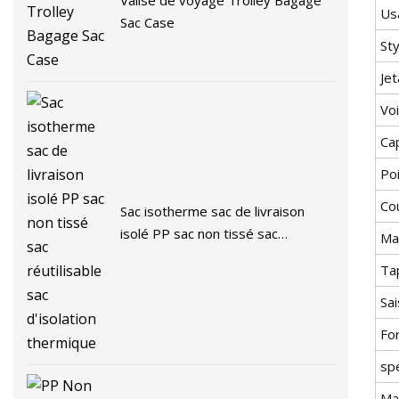
Valise de voyage Trolley Bagage
Us
Sac Case
Sty
Jet
Vo
Ca
Po
Co
Sac isotherme sac de livraison
isolé PP sac non tissé sac
Mat
réutilisable sac d'isolation
Ta
thermique
Sa
For
spé
Ma