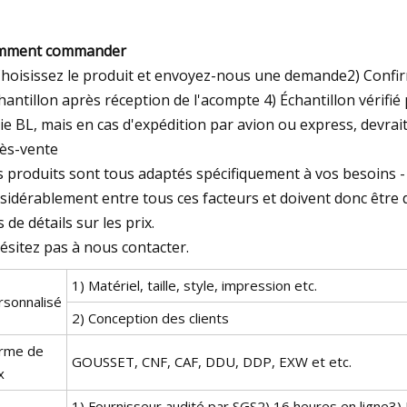
mment commander
Choisissez le produit et envoyez-nous une demande2) Confirm
chantillon après réception de l'acompte 4) Échantillon vérifié
ie BL, mais en cas d'expédition par avion ou express, devrait
ès-vente
 produits sont tous adaptés spécifiquement à vos besoins - ta
sidérablement entre tous ces facteurs et doivent donc être
s de détails sur les prix.
ésitez pas à nous contacter.
1) Matériel, taille, style, impression etc.
rsonnalisé
2) Conception des clients
rme de
GOUSSET, CNF, CAF, DDU, DDP, EXW et etc.
x
1) Fournisseur audité par SGS2) 16 heures en ligne3)