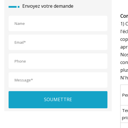
Envoyez votre demande
Co
1) 
l'é
cop
apr
Nos
con
plu
N'h
Pe
SOUMETTRE
Te
pri