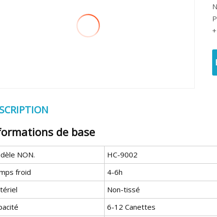
N
P
+
SCRIPTION
formations de base
dèle NON.
HC-9002
mps froid
4-6h
tériel
Non-tissé
pacité
6-12 Canettes